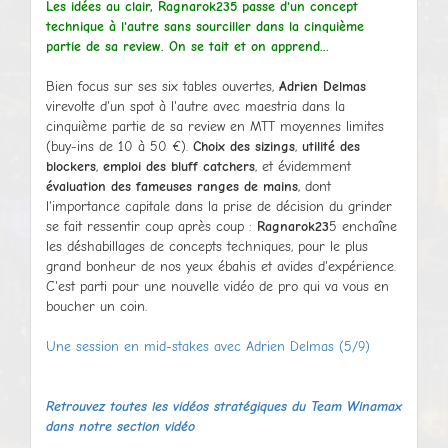
Les idées au clair, Ragnarok235 passe d'un concept
technique à l'autre sans sourciller dans la cinquième
partie de sa review. On se tait et on apprend...
Bien focus sur ses six tables ouvertes,
Adrien Delmas
virevolte d'un spot à l'autre avec maestria dans la
cinquième partie de sa review en MTT moyennes limites
(buy-ins de 10 à 50 €).
Choix des sizings
,
utilité des
blockers
,
emploi des bluff catchers
, et évidemment
évaluation des fameuses ranges de mains
, dont
l'importance capitale dans la prise de décision du grinder
se fait ressentir coup après coup :
Ragnarok23
5 enchaîne
les déshabillages de concepts techniques, pour le plus
grand bonheur de nos yeux ébahis et avides d'expérience.
C'est parti pour une nouvelle vidéo de pro qui va vous en
boucher un coin.
Une session en mid-stakes avec Adrien Delmas (5/9)
Retrouvez toutes les vidéos stratégiques du Team Winamax
dans notre section vidéo