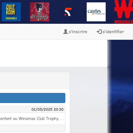
s'inscrire
s'identifier
01/05/2025 20:30
Le grand retour de la compétition reine est imminent ! Alors que chaque Club connaîtra son binôme représentant au Winamax Club Trophy, la Ligue des Clubs finit de se pomponner en coulisses avant ses retrouvailles avec son public. Un spectacle revisité mais toujours aussi captivant, c’est ce que promet l’affiche de cette 25e édition. Il faut dire qu’avec les nouveaux talents découverts la saison précédente, on peut espérer un casting toujours aussi surprenant et rafraîchissant pour jouer les premiers rôles de ce prochain festival. Des ingrédients connus mais toujours aussi imprévisibles et explosifs, des impros et des solos, des révélations et… des déceptions. C’est tout ce que vous pourrez vivre ou revivre à partir du mercredi 19 mars prochain, date de l’avant-première. Comme d’habitude, vous trouverez sur place tout le nécessaire pour vous régaler : 275 000 Miles mis en jeu pour les Clubs, et quelques 3 725 € de récompenses individuelles sur le All Star Game qui clôture toute Ligue des Clubs qui se respecte. Le championnat se jouera en 6 manches (buy-in de 2 €), chacune dans un format de jeu différent : mercredi 19 mars (6-max Mystery KO) jeudi 3 avril (8-max) jeudi 17 avril (6-max Monster Stack KO) jeudi 1er mai (7-max KO Show One) mercredi 14 mai (5-max KO) jeudi 22 mai (6-max) All Star Game : lundi 26 mai Tous les tournois se joueront à 20h30. Fonctionnement de la Ligue des Clubs En plus du prizepool classique, chaque joueur marquera des points en fonction de son classement final dans le tournoi (voir le barème et le calculateur de points). A l'issue des 6 manches de la Ligue, viendra le moment d'effectuer le bilan des championnats. Les 15 meilleurs clubs de la Division II monteront en Division I et cette dernière enverra ses 15 Clubs les moins performants en Division II. IMPORTANT Vous représenterez automatiquement le Club auquel vous êtes affiliés sur Winamax. Les manches sont accessibles directement depuis les “prochaines manches” proposées dans votre espace Mon Club, ou depuis le lobby des tournois en activant le filtre “Clubs”. Tous les classements de la Ligue des Clubs (classements collectifs, classements individuels et classements par manche) sont disponibles dans votre espace Mon Club, onglet Compétitions. All-Star Game Les 45 meilleurs joueurs de D1 ainsi que les 30 meilleurs joueurs de D2 (75 joueurs au total) seront invités à jouer le All Star Game : ni plus ni moins que la crème de la crème des joueurs de la compétition. Ces All Stars s'affronteront lors d'une finale au format deepstack qui offrira plus de 3 500 € en places Winamax Live et en tickets de tournois Winamax. Bonne chance à tous !