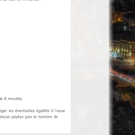
de 8 minutes.
.
ger les éventuelles égalités à l’issue
 places payées puis le nombre de