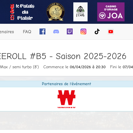
enaires
FAQ
EEROLL #B5 - Saison 2025-2026
 Max / semi turbo (8')
Commence le
06/04/2026 à 20:30
Fini le
07/04
Partenaires de l'événement