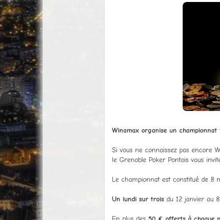
Winamax organise un championnat f
Si vous ne connaissez pas encore W
le Grenoble Poker Pontois vous invit
Le championnat est constitué de 8 ma
Un lundi sur trois
du 12 janvier au 8
En plus des
50 € offerts à chaque