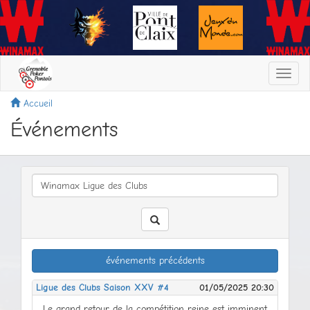
Toggl
navig
Accueil
Événements
recherche
événements précédents
Ligue des Clubs Saison XXV #4
01/05/2025 20:30
Le grand retour de la compétition reine est imminent ! Alors que chaque Club connaîtra son binôme représentant au Winamax Club Trophy, la Ligue des Clubs finit de se pomponner en coulisses avant ses retrouvailles avec son public. Un spectacle revisité mais toujours aussi captivant, c’est ce que promet l’affiche de cette 25e édition. Il faut dire qu’avec les nouveaux talents découverts la saison précédente, on peut espérer un casting toujours aussi surprenant et rafraîchissant pour jouer les premiers rôles de ce prochain festival. Des ingrédients connus mais toujours aussi imprévisibles et explosifs, des impros et des solos, des révélations et… des déceptions. C’est tout ce que vous pourrez vivre ou revivre à partir du mercredi 19 mars prochain, date de l’avant-première. Comme d’habitude, vous trouverez sur place tout le nécessaire pour vous régaler : 275 000 Miles mis en jeu pour les Clubs, et quelques 3 725 € de récompenses individuelles sur le All Star Game qui clôture toute Ligue des Clubs qui se respecte. Le championnat se jouera en 6 manches (buy-in de 2 €), chacune dans un format de jeu différent : mercredi 19 mars (6-max Mystery KO) jeudi 3 avril (8-max) jeudi 17 avril (6-max Monster Stack KO) jeudi 1er mai (7-max KO Show One) mercredi 14 mai (5-max KO) jeudi 22 mai (6-max) All Star Game : lundi 26 mai Tous les tournois se joueront à 20h30. Fonctionnement de la Ligue des Clubs En plus du prizepool classique, chaque joueur marquera des points en fonction de son classement final dans le tournoi (voir le barème et le calculateur de points). A l'issue des 6 manches de la Ligue, viendra le moment d'effectuer le bilan des championnats. Les 15 meilleurs clubs de la Division II monteront en Division I et cette dernière enverra ses 15 Clubs les moins performants en Division II. IMPORTANT Vous représenterez automatiquement le Club auquel vous êtes affiliés sur Winamax. Les manches sont accessibles directement depuis les “prochaines manches” proposées dans votre espace Mon Club, ou depuis le lobby des tournois en activant le filtre “Clubs”. Tous les classements de la Ligue des Clubs (classements collectifs, classements individuels et classements par manche) sont disponibles dans votre espace Mon Club, onglet Compétitions. All-Star Game Les 45 meilleurs joueurs de D1 ainsi que les 30 meilleurs joueurs de D2 (75 joueurs au total) seront invités à jouer le All Star Game : ni plus ni moins que la crème de la crème des joueurs de la compétition. Ces All Stars s'affronteront lors d'une finale au format deepstack qui offrira plus de 3 500 € en places Winamax Live et en tickets de tournois Winamax. Bonne chance à tous !