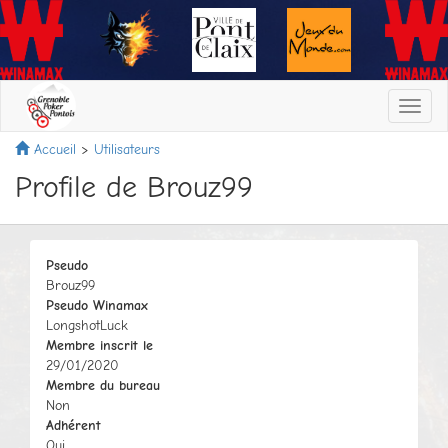
Toggl
navig
Accueil
Utilisateurs
Profile de Brouz99
Pseudo
Brouz99
Pseudo Winamax
LongshotLuck
Membre inscrit le
29/01/2020
Membre du bureau
Non
Adhérent
Oui