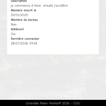
Description
je commence à fond... ensuite j'accélère
Membre inscrit le
29/01/2020
Membre du bureau
Non
Adhérent
Oui
Dernière connexion
28/07/2026 09:24
Grenoble Poker Pontois© 2026 -
CGU