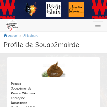
Toggl
navig
Accueil
Utilisateurs
Profile de Souap2mairde
Pseudo
Souap2mairde
Pseudo Winamax
Karrayine
Description