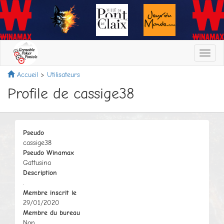
Toggl
navig
Accueil
Utilisateurs
Profile de cassige38
Pseudo
cassige38
Pseudo Winamax
Gattusina
Description
.
Membre inscrit le
29/01/2020
Membre du bureau
Non