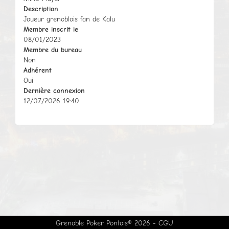
Description
Joueur grenoblois fan de Kalu
Membre inscrit le
08/01/2023
Membre du bureau
Non
Adhérent
Oui
Dernière connexion
12/07/2026 19:40
Grenoble Poker Pontois© 2026 -
CGU