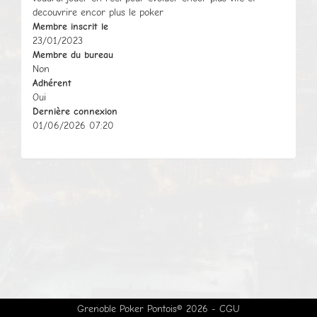
decouvrire encor plus le poker
Membre inscrit le
23/01/2023
Membre du bureau
Non
Adhérent
Oui
Dernière connexion
01/06/2026 07:20
Grenoble Poker Pontois© 2026 -
CGU